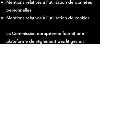
Mentions relatives à l'utilisation de données
personnelles
Mentions relatives à l'utilisation de cookies
La Commission européenne fournit une
plateforme de règlement des litiges en
ligne (OS). Cette plateforme est disponible
à l'adresse
http://ec.europa.eu/consumers/odr/.
En
tant que client, vous avez toujours la
possibilité de contacter le conseil
d'arbitrage de la Commission européenne.
Nous ne sommes ni disposés à, ni obligés
de, participer à une procédure de
règlement des litiges devant un conseil
d'arbitrage de la consommation.
E-mail :